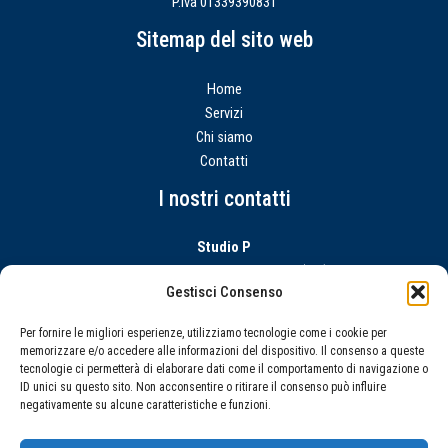
P.Iva 01339390831
Sitemap del sito web
Home
Servizi
Chi siamo
Contatti
I nostri contatti
Studio P
Via Giorgio Rizzo | 115 Milazzo (ME)
Gestisci Consenso
mail:
studiop.genovese@hotmail.it
tel:
0909221781
Per fornire le migliori esperienze, utilizziamo tecnologie come i cookie per
memorizzare e/o accedere alle informazioni del dispositivo. Il consenso a queste
Orari di apertura
tecnologie ci permetterà di elaborare dati come il comportamento di navigazione o
ID unici su questo sito. Non acconsentire o ritirare il consenso può influire
Lunedì – Venerdì
negativamente su alcune caratteristiche e funzioni.
9:00 – 13:00 | 16:00 – 19:00