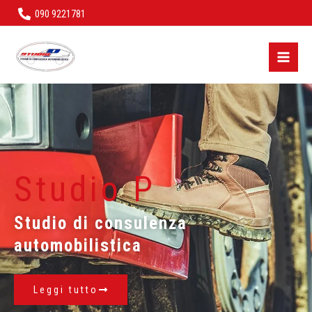
Vai
090 9221781
al
contenuto
Studio P
Studio di consulenza
automobilistica
Leggi tutto